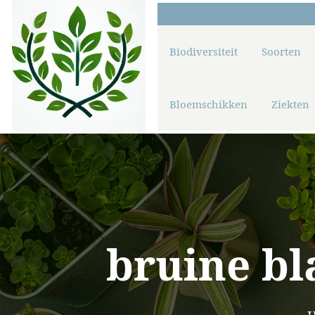
Biodiversiteit
Soorten
Bloemschikken
Ziekten
bruine bl