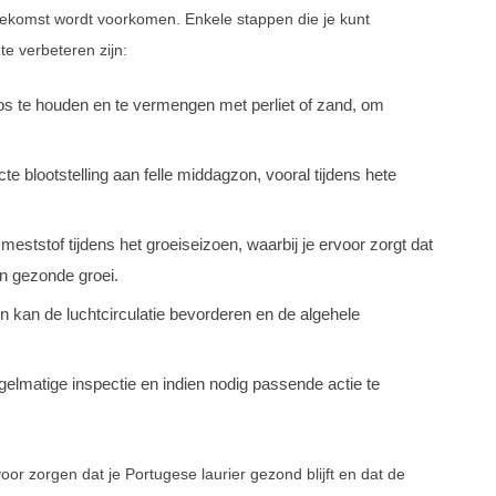
oekomst wordt voorkomen. Enkele stappen die je kunt
e verbeteren zijn:
os te houden en te vermengen met perliet of zand, om
te blootstelling aan felle middagzon, vooral tijdens hete
eststof tijdens het groeiseizoen, waarbij je ervoor zorgt dat
en gezonde groei.
 kan de luchtcirculatie bevorderen en de algehele
egelmatige inspectie en indien nodig passende actie te
r zorgen dat je Portugese laurier gezond blijft en dat de