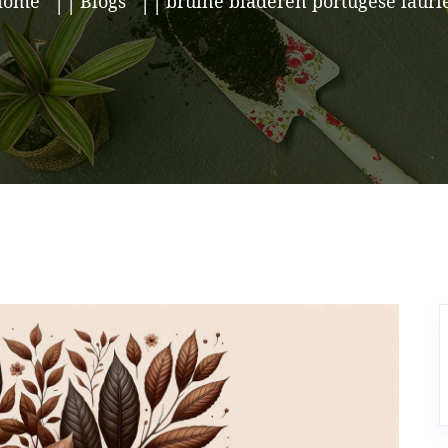
Home
Blogs
bruine bladeren portugese lauri