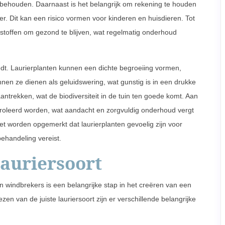
ehouden. Daarnaast is het belangrijk om rekening te houden
er. Dit kan een risico vormen voor kinderen en huisdieren. Tot
sstoffen om gezond te blijven, wat regelmatig onderhoud
edt. Laurierplanten kunnen een dichte begroeiing vormen,
en ze dienen als geluidswering, wat gunstig is in een drukke
ntrekken, wat de biodiversiteit in de tuin ten goede komt. Aan
troleerd worden, wat aandacht en zorgvuldig onderhoud vergt
t worden opgemerkt dat laurierplanten gevoelig zijn voor
ehandeling vereist.
lauriersoort
en windbrekers is een belangrijke stap in het creëren van een
ezen van de juiste lauriersoort zijn er verschillende belangrijke