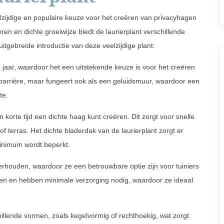
eelzijdige en populaire keuze voor het creëren van privacyhagen
en en dichte groeiwijze biedt de laurierplant verschillende
itgebreide introductie van deze veelzijdige plant:
 jaar, waardoor het een uitstekende keuze is voor het creëren
le barrière, maar fungeert ook als een geluidsmuur, waardoor een
te.
 korte tijd een dichte haag kunt creëren. Dit zorgt voor snelle
f terras. Het dichte bladerdak van de laurierplant zorgt er
minimum wordt beperkt.
erhouden, waardoor ze een betrouwbare optie zijn voor tuiniers
ten en hebben minimale verzorging nodig, waardoor ze ideaal
illende vormen, zoals kegelvormig of rechthoekig, wat zorgt