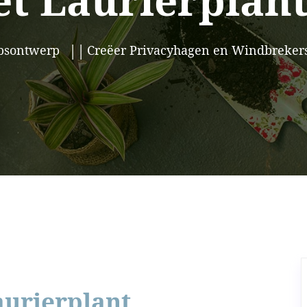
t Laurierplan
psontwerp
Creëer Privacyhagen en Windbrekers
aurierplant