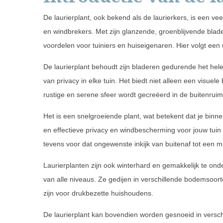
De laurierplant, ook bekend als de laurierkers, is een v
en windbrekers. Met zijn glanzende, groenblijvende blader
voordelen voor tuiniers en huiseigenaren. Hier volgt een u
De laurierplant behoudt zijn bladeren gedurende het hele
van privacy in elke tuin. Het biedt niet alleen een visue
rustige en serene sfeer wordt gecreëerd in de buitenruim
Het is een snelgroeiende plant, wat betekent dat je binnen
en effectieve privacy en windbescherming voor jouw tuin o
tevens voor dat ongewenste inkijk van buitenaf tot een 
Laurierplanten zijn ook winterhard en gemakkelijk te ond
van alle niveaus. Ze gedijen in verschillende bodemsoor
zijn voor drukbezette huishoudens.
De laurierplant kan bovendien worden gesnoeid in versch