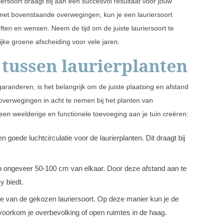
ersoort draagt bij aan een succesvol resultaat voor jouw
met bovenstaande overwegingen, kun je een lauriersoort
eften en wensen. Neem de tijd om de juiste lauriersoort te
jke groene afscheiding voor vele jaren.
 tussen laurierplanten
randeren, is het belangrijk om de juiste plaatsing en afstand
overwegingen in acht te nemen bij het planten van
een weelderige en functionele toevoeging aan je tuin creëren:
 goede luchtcirculatie voor de laurierplanten. Dit draagt bij
an ongeveer 50-100 cm van elkaar. Door deze afstand aan te
y biedt.
te van de gekozen lauriersoort. Op deze manier kun je de
 voorkom je overbevolking of open ruimtes in de haag.