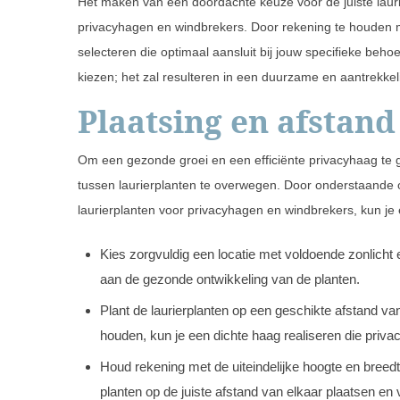
Het maken van een doordachte keuze voor de juiste lauri
privacyhagen en windbrekers. Door rekening te houden 
selecteren die optimaal aansluit bij jouw specifieke beho
kiezen; het zal resulteren in een duurzame en aantrekkeli
Plaatsing en afstand
Om een gezonde groei en een efficiënte privacyhaag te ga
tussen laurierplanten te overwegen. Door onderstaande 
laurierplanten voor privacyhagen en windbrekers, kun je 
Kies zorgvuldig een locatie met voldoende zonlicht en
aan de gezonde ontwikkeling van de planten.
Plant de laurierplanten op een geschikte afstand v
houden, kun je een dichte haag realiseren die privac
Houd rekening met de uiteindelijke hoogte en breed
planten op de juiste afstand van elkaar plaatsen en