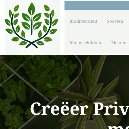
Biodiversiteit
Soorten
Bloemschikken
Ziekten
Creëer Pri