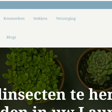
Kenmerken
Stekken
Verzorging
Blogs
insecten te h