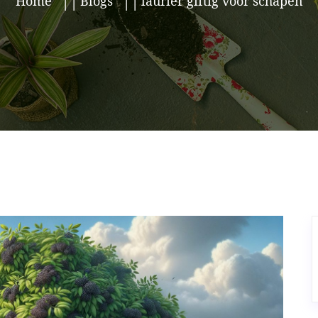
Home
Blogs
laurier giftig voor schapen