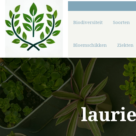
Biodiversiteit
Soorten
Bloemschikken
Ziekten
laurie