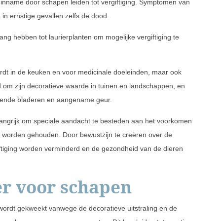
j inname door schapen leiden tot vergiftiging. Symptomen van
 in ernstige gevallen zelfs de dood.
ng hebben tot laurierplanten om mogelijke vergiftiging te
 wordt in de keuken en voor medicinale doeleinden, maar ook
d om zijn decoratieve waarde in tuinen en landschappen, en
anzende bladeren en aangename geur.
belangrijk om speciale aandacht te besteden aan het voorkomen
n worden gehouden. Door bewustzijn te creëren over de
giftiging worden verminderd en de gezondheid van de dieren
er voor schapen
 wordt gekweekt vanwege de decoratieve uitstraling en de