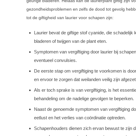
geurige bladeren. Helaas kan de laurierplant giftig zijn 
gezondheidsproblemen en zelfs de dood tot gevolg hebb
tot de giftigheid van laurier voor schapen zijn:
Laurier bevat de giftige stof cyanide, die schadeli
bladeren of twijgen van de plant eten.
Symptomen van vergiftiging door laurier bij schape
eventueel convulsies.
De eerste stap om vergiftiging te voorkomen is door
en ervoor te zorgen dat weilanden veilig zijn afgezet
Als er toch sprake is van vergiftiging, is het essent
behandeling om de nadelige gevolgen te beperken.
Naast de genoemde symptomen van vergiftiging door 
eetlust en het verlies van coördinatie optreden.
Schapenhouders dienen zich ervan bewust te zijn dat