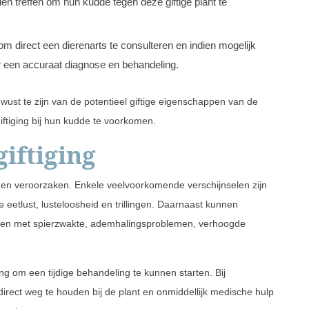
 treffen om hun kudde tegen deze giftige plant te
om direct een dierenarts te consulteren en indien mogelijk
 een accuraat diagnose en behandeling.
ust te zijn van de potentieel giftige eigenschappen van de
ftiging bij hun kudde te voorkomen.
iftiging
omen veroorzaken. Enkele veelvoorkomende verschijnselen zijn
 eetlust, lusteloosheid en trillingen. Daarnaast kunnen
rijgen met spierzwakte, ademhalingsproblemen, verhoogde
 om een tijdige behandeling te kunnen starten. Bij
 direct weg te houden bij de plant en onmiddellijk medische hulp