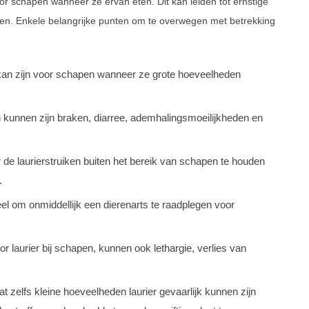
voor schapen wanneer ze ervan eten. Dit kan leiden tot ernstige
en. Enkele belangrijke punten om te overwegen met betrekking
jk kan zijn voor schapen wanneer ze grote hoeveelheden
n kunnen zijn braken, diarree, ademhalingsmoeilijkheden en
 de laurierstruiken buiten het bereik van schapen te houden
.
ieel om onmiddellijk een dierenarts te raadplegen voor
laurier bij schapen, kunnen ook lethargie, verlies van
 zelfs kleine hoeveelheden laurier gevaarlijk kunnen zijn