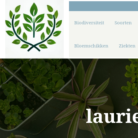
Biodiversiteit
Soorten
Bloemschikken
Ziekten
lauri