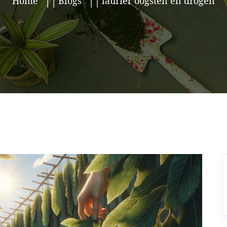
Home
Blogs
laurier oogsten en drogen