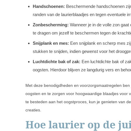
Handschoenen:
Beschermende handschoenen zijn 
randen van de laurierblaadjes en tegen eventuele irr
Zonbescherming:
Wanneer je in de volle zon gaa
te dragen om jezelf te beschermen tegen de krachti
Snijplank en mes:
Een snijplank en scherp mes zij
stukken te snijden, indien gewenst voor het droogp
Luchtdichte bak of zak:
Een luchtdichte bak of zak
oogsten. Hierdoor blijven ze langdurig vers en beh
Met deze benodigdheden en voorzorgsmaatregelen ben je 
oogsten en te zorgen voor hoogwaardige blaadjes voor v
te besteden aan het oogstproces, kun je genieten van de 
creaties.
Hoe laurier op de ju