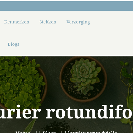
Kenmerken
Stekken
Verzorging
Blogs
urier rotundifo