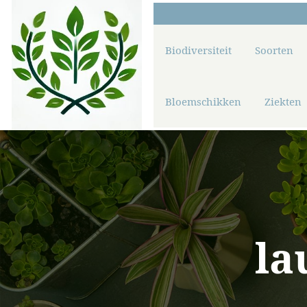
Biodiversiteit
Soorten
Bloemschikken
Ziekten
la