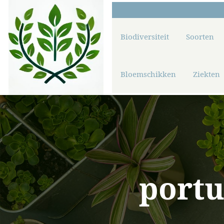
Biodiversiteit
Soorten
Bloemschikken
Ziekten
portu