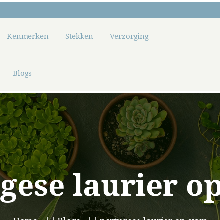
Kenmerken
Stekken
Verzorging
Blogs
gese laurier o