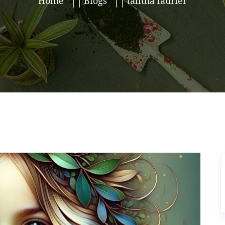
Home
Blogs
talitha laurier