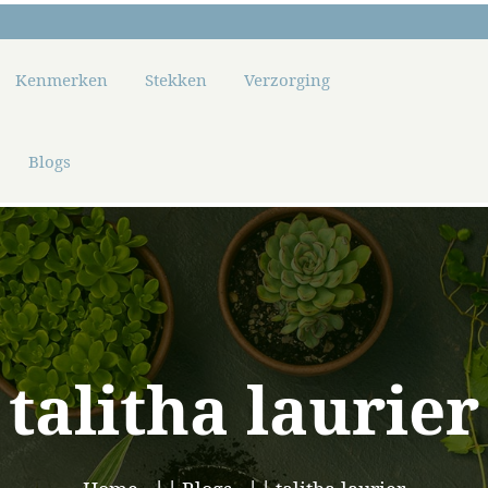
Kenmerken
Stekken
Verzorging
Blogs
talitha laurier