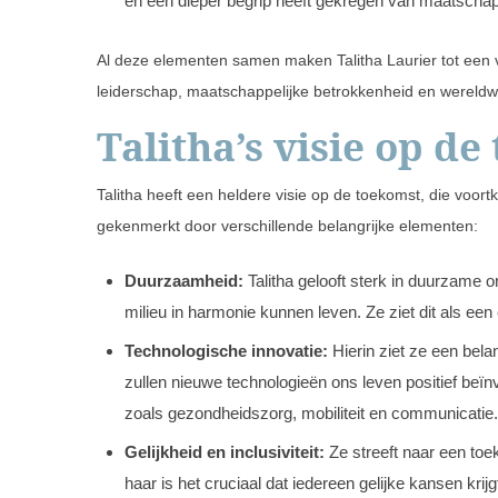
en een dieper begrip heeft gekregen van maatschapp
Al deze elementen samen maken Talitha Laurier tot een 
leiderschap, maatschappelijke betrokkenheid en wereldw
Talitha’s visie op d
Talitha heeft een heldere visie op de toekomst, die voortk
gekenmerkt door verschillende belangrijke elementen:
Duurzaamheid:
Talitha gelooft sterk in duurzame 
milieu in harmonie kunnen leven. Ze ziet dit als een
Technologische innovatie:
Hierin ziet ze een bela
zullen nieuwe technologieën ons leven positief beïn
zoals gezondheidszorg, mobiliteit en communicatie.
Gelijkheid en inclusiviteit:
Ze streeft naar een toek
haar is het cruciaal dat iedereen gelijke kansen krij