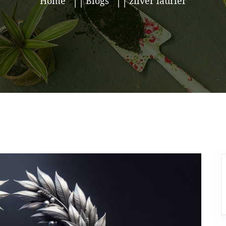
Home
Blogs
zilver laurier