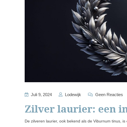
Juli 9, 2024
Lodewijk
Geen Reacties
Zilver laurier: een i
De zilveren laurier, ook bekend als de Viburnum tinus, is 