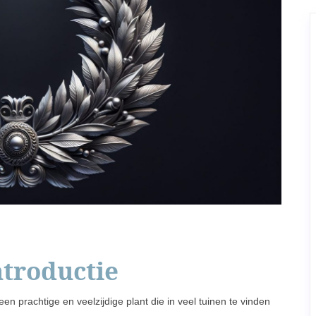
ntroductie
een prachtige en veelzijdige plant die in veel tuinen te vinden