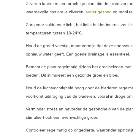
Zilveren laurier is een prachtige plant die de juiste verzo
waardevolle tips om je zilveren
laurier gezond
en mooi te
Zorg voor voldoende licht, het liefst helder indirect zonli
temperaturen tussen 18-24°C.
Houd de grond vochtig, maar vermijd dat deze doorweekt
opnieuw water geeft. Een goede drainage is essentieel.
Bemest de plant regelmatig tijdens het groeiseizoen me
bieden. Dit stimuleert een gezonde groei en bloei.
Houd de luchtvochtigheid hoog door de bladeren regelma
voorkomt uitdroging van de bladeren, vooral in droge o
Verminder stress en bevorder de gezondheid van de plant
stimuleert ook een evenwichtige groei.
Controleer regelmatig op ongedierte, waaronder spintmi