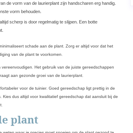
van de vorm van de laurierplant zijn handscharen erg handig.
enste vorm behouden.
ltijd scherp is door regelmatig te slijpen. Een botte
t.
inimaliseert schade aan de plant. Zorg er altijd voor dat het
iging van de plant te voorkomen.
n vereenvoudigen. Het gebruik van de juiste gereedschappen
raagt aan gezonde groei van de laurierplant.
ortabeler voor de tuinier. Goed gereedschap ligt prettig in de
Kies dus altijd voor kwalitatief gereedschap dat aansluit bij de
t.
de plant
 te weten waar je precies moet snoeien om de plant gezond te