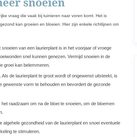
neer snoeien
jke vraag die vaak bij tuinieren naar voren komt. Het is
t gezond kan groeien en bloeien. Hier zijn enkele richtlijnen om
noeien van een laurierplant is in het voorjaar of vroege
 snoeiwonden snel kunnen genezen. Vermijd snoeien in de
t de groei kan belemmeren.
 Als de laurierplant te groot wordt of ongewenst uitsteekt, is
om de gewenste vorm te behouden en bevordert de gezonde
is het raadzaam om na de bloei te snoeien, om de bloemen
n.
e algehele gezondheid van de laurierplant en snoei eventuele
eling te stimuleren.