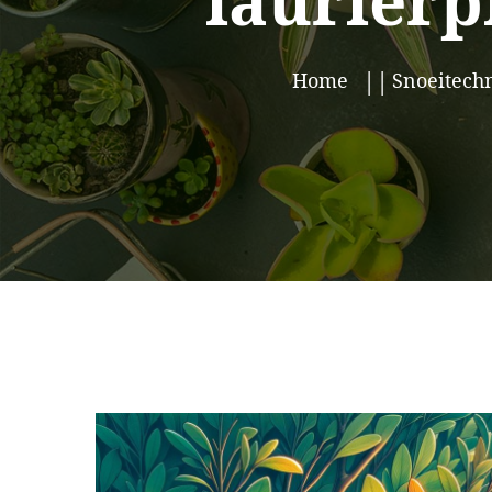
laurierp
Home
Snoeitech