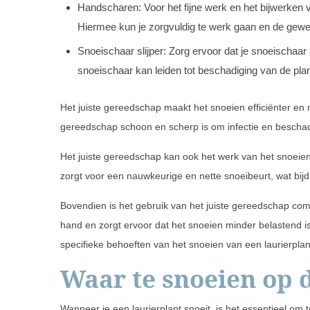
Handscharen: Voor het fijne werk en het bijwerken 
Hiermee kun je zorgvuldig te werk gaan en de gew
Snoeischaar slijper: Zorg ervoor dat je snoeischaar a
snoeischaar kan leiden tot beschadiging van de plan
Het juiste gereedschap maakt het snoeien efficiënter en m
gereedschap schoon en scherp is om infectie en beschad
Het juiste gereedschap kan ook het werk van het snoeie
zorgt voor een nauwkeurige en nette snoeibeurt, wat bijd
Bovendien is het gebruik van het juiste gereedschap comf
hand en zorgt ervoor dat het snoeien minder belastend is. 
specifieke behoeften van het snoeien van een laurierplan
Waar te snoeien op 
Wanneer je een laurierplant snoeit, is het essentieel om